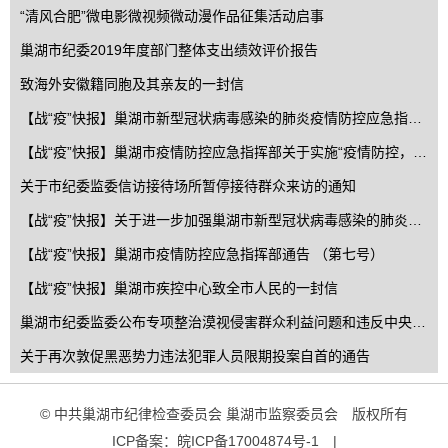
“清风合肥”微电影微视频微动漫作品征集活动启事
巢湖市纪委2019年度部门整体支出绩效评价报告
致海外安徽籍同胞及其亲友的一封信
【战“疫”快报】巢湖市新型冠状病毒感染的肺炎疫情防控应急指挥部通告 （第11号）
【战“疫”快报】巢湖市疫情防控应急指挥部关于实施“疫情防控，全民有责”九项措施的通告 （第九号）
关于市纪委监委信访接待场所暂停接待群众来访的通知
【战“疫”快报】关于进一步加强巢湖市新型冠状病毒感染的肺炎疫情防控工作的通告（第八号）
【战“疫”快报】巢湖市疫情防控应急指挥部通告 （第七号）
【战“疫”快报】巢湖市疾控中心致全市人民的一封信
巢湖市纪委监委公布专项整治漠视侵害群众利益问题和违反中央八项规定精神突出问题监督举报方式
关于再次敦促黑恶势力违法犯罪人员限期投案自首的通告
© 中共巢湖市纪律检查委员会 巢湖市监察委员会 版权所有
ICP备案：
皖ICP备17004874号-1
|