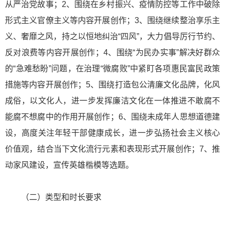
从严治党故事；2、围绕在乡村振兴、疫情防控等工作中破除
形式主义官僚主义等内容开展创作；3、围绕继续整治享乐主
义、奢靡之风，持之以恒地纠治“四风”，大力倡导厉行节约、
反对浪费等内容开展创作；4、围绕“为民办实事”解决好群众
的“急难愁盼”问题，在治理“微腐败”中紧盯各项惠民富民政策
措施等内容开展创作；5、围绕打造包公清廉文化品牌，化风
成俗，以文化人，进一步发挥廉洁文化在一体推进不敢腐不
能腐不想腐中的作用开展创作；6、围绕未成年人思想道德建
设，高度关注年轻干部健康成长，进一步弘扬社会主义核心
价值观，结合当下文化流行元素和表现形式开展创作；7、推
动家风建设，宣传英雄楷模等选题。
（二）类型和时长要求