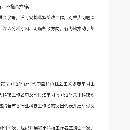
角、不拖沓推辞。
进会议
等
，适时安排巡察整改工作，对重大问题深
、深入分析原因、明确整改方向
，
有力地推动了整
统贯彻习
近平
新时代中国特色社会主义
思想学习工
广大科技工作者中及时传达学习《习
近平
关于科技创
邀请全市各行业科技工作者的突出代表开展研讨交
展研讨一次，组织开展我市科技工作者座谈会一次
。