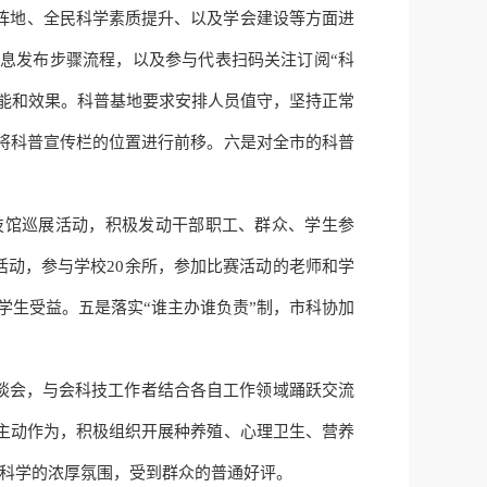
公阵地、全民科学素质提升、以及学会建设等方面进
信息发布步骤流程，以及参与代表扫码关注订阅“科
能和效果。科普
基地要求安排
人员值守，坚持正常
将科普宣传栏的位置进行前移。
六
是对全市的科普
技馆巡展活动，积极发动干部职工、群众、学生参
等活动，参与学校20余所，参加比赛活动的老师和学
名学生受益
。
五是落实
“谁主办谁负责”制，市科协加
座谈会，与会科技工作者结合各自工作领域踊跃交流
主动作为，积极组织开展种养殖、心理卫生、营养
用科学的浓厚氛围，受到群众的普通好评。