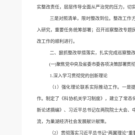
实整改责任，层层传导全面从严治党的压力，切
三是对照清单，限时整改到位。
整改工作
入研究，重要任务统筹部署；召开巡察整改专题
改工作的顺利进行。
二、狠抓整改举措落实，扎实完成巡察整
(一)聚焦党中央及省委市委各项决策部署贯
1.
深入
学习贯彻党的创新理论
（
1）
强化理论联系实际推动工作
。一是
作。制定了《科协机关学习制度》，建立了常态
新论述摘编》、习
近平
总书记在两院院士大会、
流，为巢湖经济社会发展献计献策。
（
2）
贯彻落实习
近平
总书记
“两翼理论”