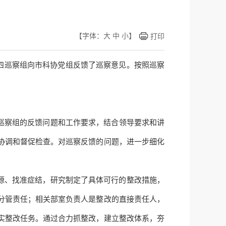
【字体：
大
中
小
】
打印
委第四巡察组向市科协党组反馈了巡察意见。按照巡察
巡察组的反馈问题和工作要求，结合领导要求和讲
协调和督促检查。对巡察反馈的问题，进一步细化
源、找准症结，研究制定了具体可行的整改措施，
分管责任；相关
部室
负责人是整改的直接责任人，
实整改任务。通过合力抓整改，建立整改体系，夯