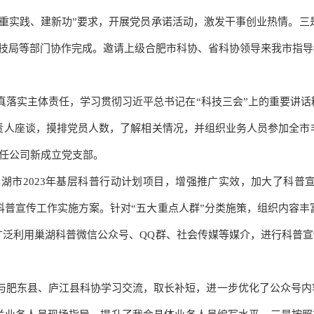
、重实践、建新功”要求，开展党员承诺活动，激发干事创业热情
。
三
技局等部门协作完成。邀请上级合肥市科协、省科协领导来我市指导
真落实主体责任，学习贯彻习
近平
总书记在
“科技三会”上的重要讲
责人座谈，摸排党员人数，了解相关情况，并组织业务人员参加全市
责任公司新成立党支部。
巢湖市
2023年基层科普行动计划项目，增强推广实效，加大了科普
年度科普宣传工作实施方案。针对“五大重点人群”分类施策，组织内容
泛利用巢湖科普微信公众号、QQ群、社会传媒等媒介，进行科普宣
与肥东县、庐江县科协学习交流，取长补短，进一步优化了公众号内