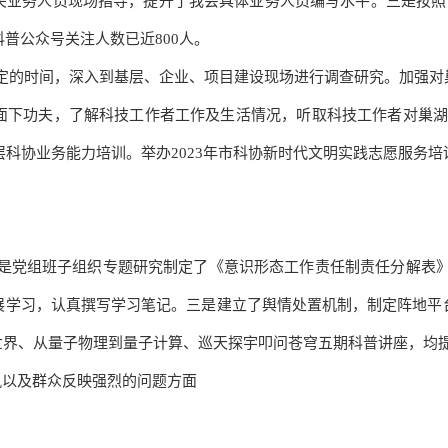
关业务人员现场指导，提升了我会具体业务人员编写水平
。
三是按照
科普公众号关注人数已近
800人。
定的时间，深入到基层、企业、项目建设现场进行调查研究。加强对
面下功夫，了解科技工作者工作及生活情况，听取科技工作者对巢
层科协业务能力培训。举办
2023年市科协新时代文明实践志愿服务
是党组班子组织专题研究制定了《意识形态工作责任制责任分解表》
展学习，认真撰写学习笔记。三是建立了舆情处置机制，制定阵地平
世界、从量子物理到量子计算、巡天探宇叩问苍穹五期科普讲座，均
风以及群众反映强烈的问题
方面