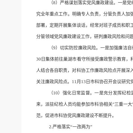
（
8）
严格
谋划落实
党风廉政建设
。一是党
究全年重点工作
。
明确专人负责，分管负责人加
部署，定期开展集体谈话，经常对班子成员和职
分管领域党风廉政建设工作，研判廉政风险和问
（
9）
切实
防控廉政风险。一是加强廉洁自
30日集体前往巢湖市看守所接受廉政警示教育
人结合各自职责，对科协工作廉政风险点开展深
关注廉政风险点。11月13日市科协召开会议研究
（
10）
强化
日常监督。一是充分发挥纪检
来，派驻纪检人员均能参加市科协相关
"三重一
范，促进市科协党风廉政建设不断提升。
2.
严格
落实
“一改两为”