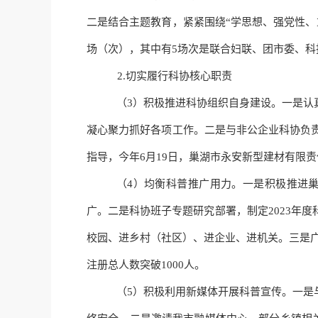
二是结合主题教育，紧紧围绕
“学思想、强党性
场（次），其中有5场次是联合妇联、团市委、科
2.
切实
履行科协核心职责
（
3）
积极
推进科协组织自身建设。一是认
凝心聚力抓好各项工作
。
二是与非公企业科协负
指导，今年
6月19日，巢湖市永安新型建材有限
（
4）
均衡
科普推广用力。一是积极推进
广
。
二是科协班子专题研究部署，制定
2023
校园、进乡村（社区）、进企业、进机关。三是广
注册总人数突破
1
0
00人。
（
5）
积极
利用新媒体开展科普宣传。一是