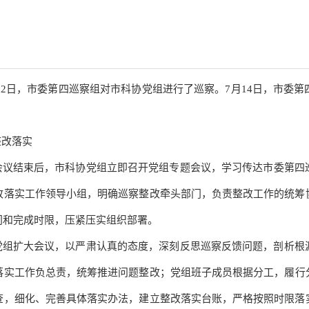
至5月12日，市委第四巡察组对市科协党组进行了巡察。7月14日，市
。
整改落实
会议结束后，
市科协党组
立即召开
党组
专题会议，学习传达市委第
四
改落实工作领导小组，明确巡察整改牵头部门，负责整改工作的统筹
门和完成时限，压紧压实组织部署。
党组
扩大会议，以严肃认真的态度，深刻反思巡察反馈问题，剖析根
落实工作负总责，统筹推进问题整改；
党组
班子成员根据分工，履行
查，细化、完善具体落实办法，建立整改落实台账，严格按照时限落