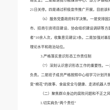
络安全
。
二是邀请我市融媒体中心、部分乡镇相
21日关停
。
四是通过积极宣传推广开展，目前该
（
6）服务党委政府科学决策。一是安排固
市、招商引资项目建设、协会组织建设调研等方
者”10余人次，收集意见建议3条
。
二是加强对基
理论水平和政治站位。
3.
严格落实
意识形态工作责任制
（
7）深刻认识意识形态工作的重要性。一
负责。二是班子成员严格按照中心组学习计划开
变“棉花”的故事、食盐安全与健康、走进机器人
（二）聚焦群众身边的腐败问题和不正之
1.
切实肩负
“两个责任”