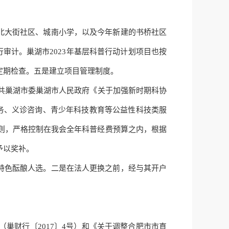
北大街社区、城南小学，以及今年新建的书桥社区
行审计
。
巢湖市
2023年基层科普行动计划项目也按
定期检查。
五是建立项目管理制度。
中共巢湖市委巢湖市人民政府《关于加强新时期科协
务、义诊咨询、青少年科技教育等公益性科技类服
则，严格控制在我会全年科普经费预算之内，根据
予以奖补。
特色酝酿人选
。
二是在法人更换之前，经与其开户
（巢财行〔2017〕4号）和《关于调整合肥市市直