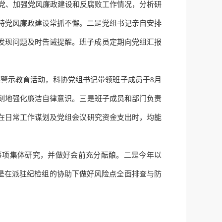
党、加强党风廉政建设和反腐败工作情况，分析研
持党风廉政建设常抓不懈。二是党组书记亲自安排
发现问题及时告诫提醒。班子成员定期向党组汇报
展警示教育活动，科协党组书记带领班子成员于
8月
刻地强化廉洁自律意识
。
三是班子成员和部门负责
是在日常工作谋划及党组会议研究资金支出时，均能
”事项集体研究，并做好会前充分酝酿
。
二是今年以
是在派驻纪检组的协助下做好风险点全面排查与防