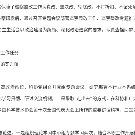
实保障了巡察整改工作认真改、坚决改、彻底改，不打折扣、不留死
方案印发后，通过召开
专题会议
部署巡察整改工作、巡察整改专题推
民主生活会以政治建设为统领、深化政治巡察的要求，认真查摆问题
改工作任务
彻落实
方面
提高政治站位，科协党组召开党组专题会议，研究部署本行业本系
化学习贯彻、研讨交流机制
。
二是采取
“走出去”的方式，在科协和
中国科学技术协会第十次全国代表大会上所作的重要讲话精神
。
三是
重要论述。一是组织理论学习中心组专题学习两次，结合本职工作开