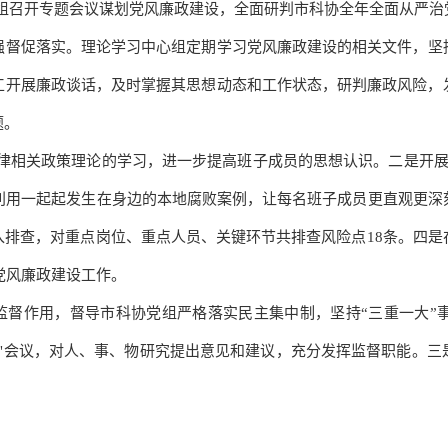
组召开专题会议谋划党风廉政建设，全面研判市科协全年全面从严治
强督
促
落实
。
理论学习中心组定期学习党风廉政建设的相关文件，坚
工开展廉政谈话，及时掌握其思想动态和工作状态，研判廉政风险，
题。
律相关政策理论的学习，进一步提高班子成员的思想认识
。
二是开
，利用一起起发生在身边的本地腐败案例，让每名班子成员更直观更深
入排查，对重点岗位、重点人员、关键环节共排查风险点
18条。四
党风廉政建设工作。
监督作用，督导市科协党组严格落实民主集中制，坚持
“三重一大
大"会议，对人、事、物研究提出意见和建议，充分发挥监督职能
。
三