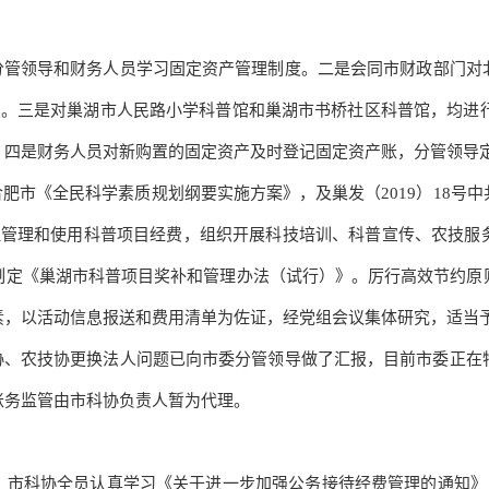
分管领导和财务人员学习固定资产管理制度。二是会同市财政部门对
续
。
三是对巢湖市人民路小学科普馆和巢湖市书桥社区科普馆，均进
。四是财务人员对新购置的固定资产及时登记固定资产账，分管领导
合肥市《全民科学素质规划纲要实施方案》，及巢发（2019）18号
合理管理和使用科普项目经费，组织开展科技培训、科普宣传、农技服
制定《巢湖市科普项目奖补和管理办法（试行）》。厉行高效节约原
素，以活动信息报送和费用清单为佐证，经党组会议集体研究，适当
协、农技协更换法人问题已向市委分管领导做了汇报，目前市委正在
账务监管由市科协负责人暂为代理。
日，市科协全员认真学习《关于进一步加强公务接待经费管理的通知》