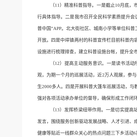
（
11）精准科普指导。一是截止10月底
行具体指导
。
二是我市召开全民科学素质提升会
普中国”APP。北大街社区、城南小学等单位科
开放。四是中垾镇两村的科普宣传栏目前科普内
设施进行梳理排查，建立科普设施
台帐
，提升全
（
12）
提高
主动服务意识。一是
读书
活动
观，为期一个月的巡展活动，近
2万人观展，参与
生2000多人
。
四是开展科普大篷车巡展活动，与
强对各项活动承办单位的督导，确保形成工作闭
（
13）发挥桥梁纽带作用。一是切实提高
发言，围绕服务创新驱动发展战略、人才引进、
健康等贴近一线群众关心的热点问题三下乡活动