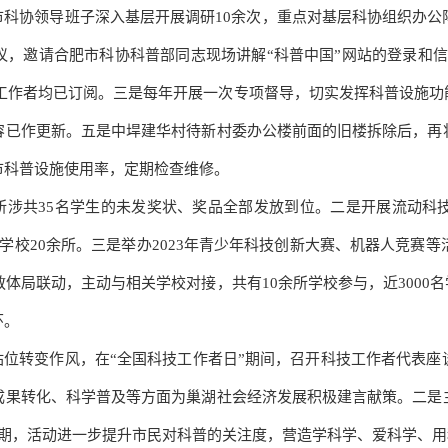
，市科协领导班子深入基层开展调研10余次，重点对基层科协组织办
议，邀请合肥市科协科普部同志现场讲解
“科普中国”网站的登录和
普工作者均已订阅。三是每年开展一次专项督导，切实发挥科普设施功
容已作更新。五是中垾建华村待新村委办公楼前面的旧楼拆除后，再
市科普设施使用率，定期检查维修。
所涉共
35名学生的未发奖状、奖品全部发放到位
。
二是开展流动科
学校20余所
。
三是举办
2023年青少年科技创新大赛、机器人竞赛
教体局联动，主动与相关学校对接，共有
10余所学校参与，近3000
环。
站位转变作风，在“全国科技工作者日”期间，召开科技工作者代表
成果转化、科学普及等方面为巢湖社会经济发展积极建言献策
。
二是
6期，活动进一步提升市民对科普的关注度，营造学科学、爱科学、