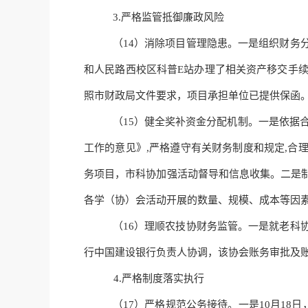
3.
严格
监管
抵御
廉政风险
（
14）
消除
项目管理隐患。一是组织财务
和人民路西校区科普
E站办理了相关资产移交手
照市财政局文件要求，项目承担单位已提供保函
（
15）健全奖补资金分配机制。一是依据
工作的意见》,严格遵守有关财务制度和规定,
务项目，市科协加强活动督导和信息收集
。
二是
各学（协）会活动开展的数量、规模、成本等因
（
16）理顺农技协财务监管。一是就老科
行中国建设银行负责人协调，该协会账务审批及
4.严格制度落实执行
（
17）
严格规范
公务接待。一是
10月18