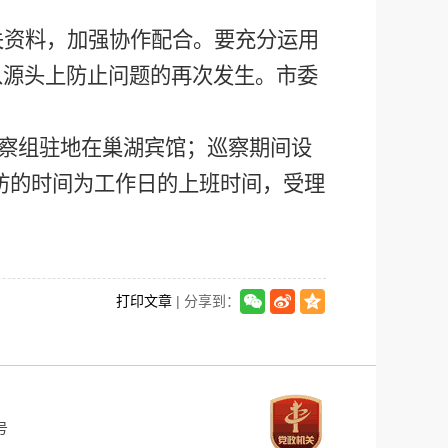
。
关资料，
加强协作配合。要
充分运用
从源头上防止问题的再次发生
。
市
委
。巡察组驻地在巢湖宾馆
；
巡察期间设
察组受理信访的时间为工作日的上班时间，受理
打印文章
| 分享到：
号