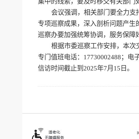
集中的线索，要及时移交有关部门
会议强调，
相关部门
要全力支
专项巡察成果，
深入
剖
析问题
产生
巡察办要加强统筹协调，服务保障
根据市委巡察工作安排，本次
专门值班电话：
17730002488
；
电
信访时间截止到2025年7月15日。