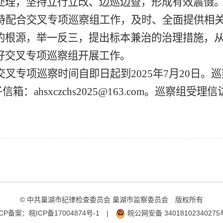
处理，坚持立行立改、边巡边查，形成有效震慑
持配合交叉专项巡察组
工作
，及时、全面
提供相
的
根源，
举一反三，提出标本兼治的治理措施，
好交叉
专项
巡察组开展工作。
交叉
专项巡察时间自即日起到
2025年7月20日
子信箱：
ahsxczchs2025@163.com。巡
© 中共巢湖市纪律检查委员会 巢湖市监察委员会 版权所有
ICP备案：
皖ICP备17004874号-1
|
皖公网安备 34018102340275