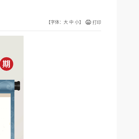
【字体：
大
中
小
】
打印