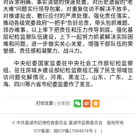
对诉求明确、事实清楚的快速处置，对历史遗留的“老
大难”问题实行领导包案，对重复信访不解决不放手，
对推诿扯皮、敷衍应付的严肃处理。强化责任落实，
推动各级党委政府“一把手”负好总责，带头包抓难题、
领办难事，以上率下把责任和压力传导到底。强化基
层纪检监察队伍建设，上下一起努力抓紧解决实际困
难和问题，进一步做实关心关爱，增强干部队伍的荣
誉感、责任感和凝聚力、战斗力。
中央纪委国家监委驻中央社会工作部纪检监察
组、驻住房城乡建设部纪检监察组汇报了民生领域信
访问题化解情况，河南、黑龙江、山东、广东、上
海、四川等六省市纪委监委作了发言。
打印文章
| 分享到：
© 中共巢湖市纪律检查委员会 巢湖市监察委员会 版权所有
ICP备案：
皖ICP备17004874号-1
|