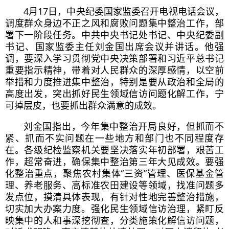
4月17日，中央纪委国家监委召开电视电话会议，
调度群众身边不正之风和腐败问题集中整治工作，部
署下一阶段任务。中共中央书记处书记、中央纪委副
书记、国家监委主任刘金国出席会议并讲话。他强
调，要深入学习贯彻党中央决策部署和
习近
平总书记
重要指示精神，带着对人民群众的深厚感情，以空前
举措和力度推进集中整治，特别是要从政治和全局的
高度出发，突出抓好民生领域信访问题化解工作，宁
可掉层皮，也要抓出群众满意的成效。
刘金国指出，今年集中整治开局良好，但抓而不
紧、抓而不实问题在一些地方和部门也不同程度存
在。各级纪检监察机关要坚决落实年初部署，艰苦工
作，超常奋进，确保集中整治第三年大见成效。要强
化整治重点，聚焦农村集体“三资”管理、医保基金管
理、养老服务、高标准农田建设等领域，找准问题多
发点位，摸清具体表现，有针对性地完善整治措施，
切实加大办案力度。强化民生领域信访治理，紧盯反
映集中的人和事深挖彻查，分类施策化解信访问题，