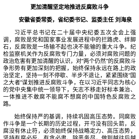
更加清醒坚定地推进反腐败斗争
安徽省委常委，省纪委书记、监委主任 刘海泉
习近
平总书记
在二十届中央纪委五次全会上强
调，腐败是党和国家事业发展进程中的拦路虎、绊脚
石，反腐败是一场输不起也决不能输的重大斗争。纪
检监察机关作为反腐败专门力量，必须对腐败问题的
政治危害有更加清醒的认识，对“两个仍然”的反腐败斗
争形势有更加深刻的把握，始终保持永远在路上的政
治坚定，坚持一刻不停歇、半步不退让，紧紧围绕“国
之大者”谋划推进反腐败斗争，在以
习近
平同志为核心
的党中央集中统一领导下，矢志不移走好标本兼治、
一体推进不敢腐不能腐不想腐的中国特色反腐败之
路。
始终保持严的基调，持续巩固高压态势。同腐败
作斗争是一个长期的历史过程，开弓没有回头箭，反
腐没有休止符，必须始终保持战略定力、高压态势，
坚持有腐必反、有贪必肃、除恶务尽，做到越往后越