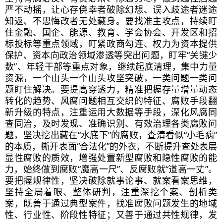
严不动摇，让心存侥幸者破除幻想、误入歧途者迷途
知返、不思悔改者无处藏身。要找准主攻点，持续盯
住金融、国企、能源、教育、学会协会、开发区和招
标投标等重点领域，盯紧政商勾连、权力为资本提供
保护、资本向政治领域渗透等突出问题，盯牢“关键少
数”、年轻干部等重点对象，继续起底清理，集中力量
资源，一个山头一个山头攻坚突破，一类问题一类问
题盯住解决。要提高穿透力，精准把握存量增量动态
转化的趋势、风腐问题相互交织的特征、腐败手段翻
新升级的特点，注重运用大数据等手段，深化风腐同
查同治，及时发现、准确识别、有效治理各类腐败问
题，坚决挖出藏在“水底下”的腐败，查清看似“小毛病”
的本质，撕开表面“合法化”的外衣，不断提升查处表层
显性腐败的质效，增强处置新型腐败和隐性腐败的能
力，始终做到腐败“魔高一尺”、反腐败就“道高一丈”。
要把握规律性，坚决破除就事论事、就案看案思维，
坚持全局着眼、整体研判，注重深挖个案、剖析类
案，既善于通过典型案件，找准腐败问题发生的地域
性、行业性、阶段性特征；又善于通过共性规律，发