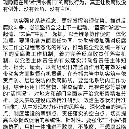
现隐藏在所谓“清水衙门”的腐败行为，真正让反腐败没
有例外、没有死角、没有盲区。
切实强化系统观念，更好发挥治理优势。推进反
腐败斗争，必须坚持全党上下一起动、“蓝藻”“淤泥”一
起清、“去腐”“生肌”一起抓，以全链条协作促进一体化
治理。要强化各方面责任协同，协助省委加强对反腐
败工作全过程常态化的领导，推动健全党委统一领导
下的反腐败工作机制，着力完善反腐败责任落实机
制，以党委主体责任的有效落实带动各责任主体知
责、担责、履责，以党组织日常监督作用的有效发挥
带动各方面监督有机贯通，在齐抓共管中切实筑牢依
责严防、层层设防的反腐防线。要强化系统内工作协
同，综合运用日常监督、审查调查、巡视巡察等掌握
的“活情况”，对地方和部门全面从严治党形势精准分
析、党风廉政建设成效精准研判、政治生态状况精准
“画像”，从中发现权力运行的风险点、深化改革的滞后
点、制度建设的薄弱点、责任落实的空白点，切实提
高以案促改促治的系统性、针对性。要强化“三不腐”措
施协同，用好一体推进不敢腐、不能腐、不想腐战略