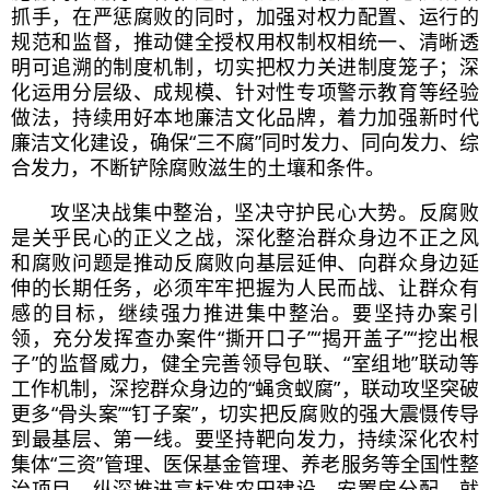
抓手，在严惩腐败的同时，加强对权力配置、运行的
规范和监督，推动健全授权用权制权相统一、清晰透
明可追溯的制度机制，切实把权力关进制度笼子；深
化运用分层级、成规模、针对性专项警示教育等经验
做法，持续用好本地廉洁文化品牌，着力加强新时代
廉洁文化建设，确保“三不腐”同时发力、同向发力、综
合发力，不断铲除腐败滋生的土壤和条件。
攻坚决战集中整治，坚决守护民心大势。反腐败
是关乎民心的正义之战，深化整治群众身边不正之风
和腐败问题是推动反腐败向基层延伸、向群众身边延
伸的长期任务，必须牢牢把握为人民而战、让群众有
感的目标，继续强力推进集中整治。要坚持办案引
领，充分发挥查办案件“撕开口子”“揭开盖子”“挖出根
子”的监督威力，健全完善领导包联、“室组地”联动等
工作机制，深挖群众身边的“蝇贪蚁腐”，联动攻坚突破
更多“骨头案”“钉子案”，切实把反腐败的强大震慑传导
到最基层、第一线。要坚持靶向发力，持续深化农村
集体“三资”管理、医保基金管理、养老服务等全国性整
治项目，纵深推进高标准农田建设、安置房分配、就