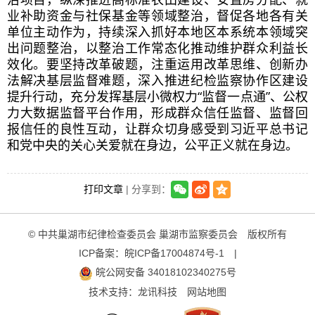
业补助资金与社保基金等领域整治，督促各地各有关
单位主动作为，持续深入抓好本地区本系统本领域突
出问题整治，以整治工作常态化推动维护群众利益长
效化。要坚持改革破题，注重运用改革思维、创新办
法解决基层监督难题，深入推进纪检监察协作区建设
提升行动，充分发挥基层小微权力“监督一点通”、公权
力大数据监督平台作用，形成群众信任监督、监督回
报信任的良性互动，让群众切身感受到
习近
平总书记
和党中央的关心关爱就在身边，公平正义就在身边。
打印文章
| 分享到：
© 中共巢湖市纪律检查委员会 巢湖市监察委员会 版权所有
ICP备案：
皖ICP备17004874号-1
|
皖公网安备 34018102340275号
技术支持：
龙讯科技
网站地图