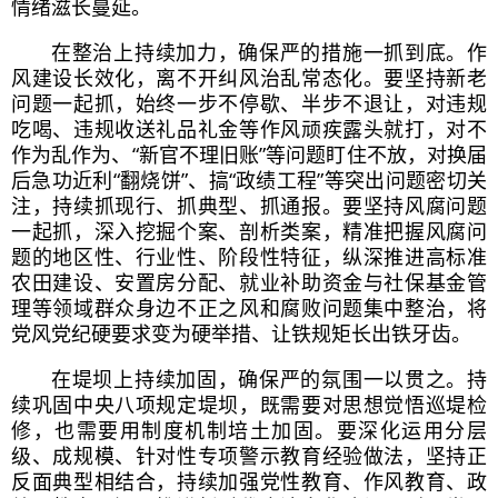
情绪滋长蔓延。
在整治上持续加力，确保严的措施一抓到底。作
风建设长效化，离不开纠风治乱常态化。要坚持新老
问题一起抓，始终一步不停歇、半步不退让，对违规
吃喝、违规收送礼品礼金等作风顽疾露头就打，对不
作为乱作为、“新官不理旧账”等问题盯住不放，对换届
后急功近利“翻烧饼”、搞“政绩工程”等突出问题密切关
注，持续抓现行、抓典型、抓通报。要坚持风腐问题
一起抓，深入挖掘个案、剖析类案，精准把握风腐问
题的地区性、行业性、阶段性特征，纵深推进高标准
农田建设、安置房分配、就业补助资金与社保基金管
理等领域群众身边不正之风和腐败问题集中整治，将
党风党纪硬要求变为硬举措、让铁规矩长出铁牙齿。
在堤坝上持续加固，确保严的氛围一以贯之。持
续巩固中央
八项规定
堤坝，既需要对思想觉悟巡堤检
修，也需要用制度机制培土加固。要深化运用分层
级、成规模、针对性专项警示教育经验做法，坚持正
反面典型相结合，持续加强党性教育、作风教育、政