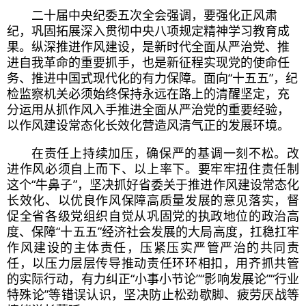
二十届中央纪委五次全会强调，要强化正风肃
纪，巩固拓展深入贯彻中央
八项规定
精神学习教育成
果。纵深推进作风建设，是新时代全面从严治党、推
进
自我革命
的重要抓手，也是新征程实现党的使命任
务、推进中国式现代化的有力保障。面向“十五五”，纪
检监察机关必须始终保持永远在路上的清醒坚定，充
分运用从抓作风入手推进全面从严治党的重要经验，
以作风建设常态化长效化营造风清气正的发展环境。
在责任上持续加压，确保严
的
基调一刻不松。改
进作风必须自上而下、以上率下。要牢牢扭住责任制
这个“牛鼻子”，坚决抓好省委关于推进作风建设常态化
长效化、以优良作风保障高质量发展的意见落实，督
促全省各级党组织自觉从巩固党的执政地位的政治高
度、保障“十五五”经济社会发展的大局高度，扛稳扛牢
作风建设的主体责任，压紧压实严管严治的共同责
任，以压力层层传导推动责任环环相扣，用齐抓共管
的实际行动，有力纠正“小事小节论”“影响发展论”“行业
特殊论”等错误认识，坚决防止松劲歇脚、疲劳厌战等