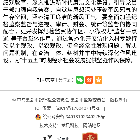
绩观教育，深入推进新时代廉洁文化建设，引导党员
干部加强自我省察，自觉从思想深处压缩歪风邪气的
生存空间，涵养清正廉洁的新风正气。要全面加强纪
检监察监督与巡视、审计、财会、统计等监督的协同
配合，更好发挥纪检监察协作区、小微权力“监督一点
通”等平台载体作用，通过常态化开展访企入村专题行
动以企观政、以农观政，健全经常性发现问题、解决
问题机制，在查治一体、纠树并举中持续深化作风建
设，为“十五五”时期经济社会发展提供坚强作风保障。
打印文章
| 分享到：
© 中共巢湖市纪律检查委员会 巢湖市监察委员会 版权所有
ICP备案：
皖ICP备17004874号-1
|
皖公网安备 34018102340275号
技术支持：
龙讯科技
网站地图