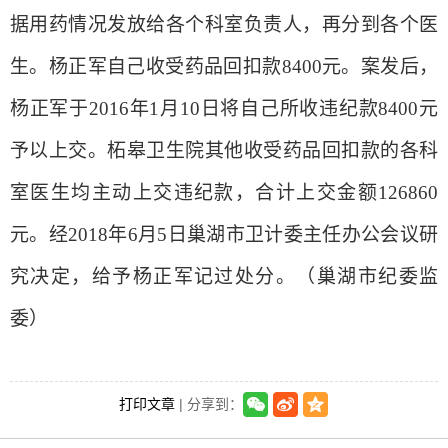
据用药情况发放给各个科室负责人，再分到各个医
生。杨正军自己收受药品回扣款
8400
元。案发后，
杨正军于
2016
年
1
月
10
日将自己所收违纪款
8400
元
予以上交。柘皋卫生院其他收受药品回扣款的各科
室医生均主动上交违纪款，合计上交金额
126860
元。经
2018
年
6
月
5
日巢湖市卫计委主任办公会议研
究决定，给予杨正军记过处分。（巢湖市纪委监
委）
打印文章
| 分享到：