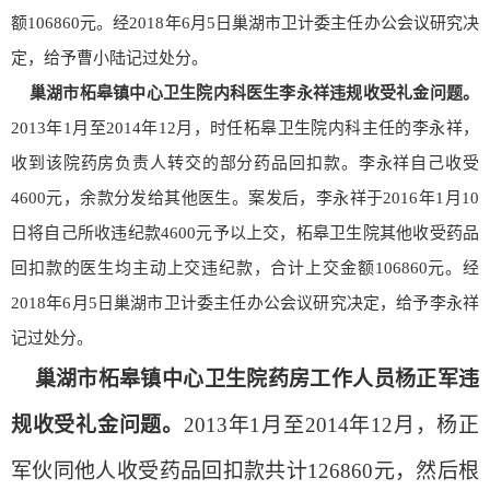
额
106860
元。经
2018
年
6
月
5
日巢湖市卫计委主任办公会议研究决
定，给予曹小陆记过处分。
巢湖市柘皋镇中心卫生院内科医生李永祥违规收受礼金问题
。
2013
年
1
月至
2014
年
12
月，时任柘皋卫生院内科主任的李永祥，
收到该院药房负责人转交的部分药品回扣款。李永祥自己收受
4600
元，余款分发给其他医生。案发后，李永祥于
2016
年
1
月
10
日将自己所收违纪款
4600
元予以上交，柘皋卫生院其他收受药品
回扣款的医生均主动上交违纪款，合计上交金额
106860
元。经
2018
年
6
月
5
日巢湖市卫计委主任办公会议研究决定，给予李永祥
记过处分。
巢湖市柘皋镇中心卫生院药房工作人员杨正军违
规收受礼金问题
。
2013
年
1
月至
2014
年
12
月，杨正
军伙同他人收受药品回扣款共计
126860
元，然后根