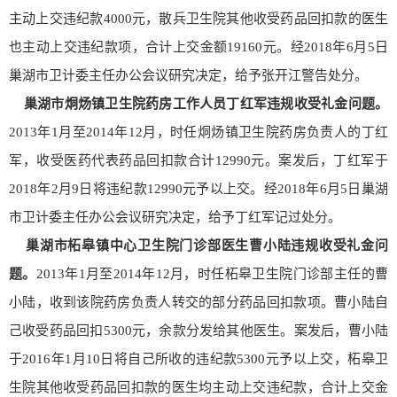
主动上交违纪款
4000
元，散兵卫生院其他收受药品回扣款的医生
也主动上交违纪款项，合计上交金额
19160
元。经
2018
年
6
月
5
日
巢湖市卫计委主任办公会议研究决定，给予张开江警告处分。
巢湖市烔炀镇卫生院药房工作人员丁红军违规收受礼金问题
。
2013
年
1
月至
2014
年
12
月，时任烔炀镇卫生院药房负责人的丁红
军，收受医药代表药品回扣款合计
12990
元。案发后，丁红军于
2018
年
2
月
9
日将违纪款
12990
元予以上交。经
2018
年
6
月
5
日巢湖
市卫计委主任办公会议研究决定，给予丁红军记过处分。
巢湖市柘皋镇中心卫生院门诊部医生曹小陆违规收受礼金问
题
。
2013
年
1
月至
2014
年
12
月，时任柘皋卫生院门诊部主任的曹
小陆，收到该院药房负责人转交的部分药品回扣款项。曹小陆自
己收受药品回扣
5300
元，余款分发给其他医生。案发后，曹小陆
于
2016
年
1
月
10
日将自己所收的违纪款
5300
元予以上交，柘皋卫
生院其他收受药品回扣款的医生均主动上交违纪款，合计上交金