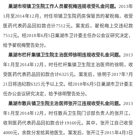
巢湖市坝镇卫生院工作人员翟祝梅
违规收受礼金问题
。
2013
年
1
月至
2014
年
12
月，时任坝镇卫生院药房保管员的翟祝梅，收受
医药代表药品回扣款合计
7512
元。案发后，翟祝梅上交违纪款
7512
元。经
2018
年
6
月
5
日巢湖市卫计委主任办公会议研究决定，
给予翟祝梅警告处分。
巢湖市栏杆集镇卫生院主治医师徐明
违规收受礼金问题。
2013
年
1
月至
2014
年
12
月，时任栏杆集镇卫生院主治医师的徐明，收
受医药代表药品回扣款合计
6325
元。案发后，徐明于
2017
年
7
月
21
日将违纪款
6325
元予以上交。经
2018
年
6
月
5
日巢湖市卫计委主
任办公会议研究决定，给予徐明警告处分。
巢湖市散兵镇卫生院主治医师张开江违规收受礼金问题
。
2013
年
1
月至
2014
年
12
月，时任散兵卫生院门诊部负责人的张开江，
收到医药代表药品回扣款合计
19160
元。其中，张开江自己收受
4000
元，余款分发给其他医生。案发后，张开江于
2015
年
4
月
3
日