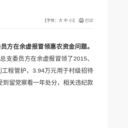
【字体：
大
中
小
】
打印
委员方在余虚报冒领惠农资金问题。
党总支委员方在余虚报冒领了
2015
、
利工程管护，
3.94
万元用于村级招待
受到留党察看一年处分
，
相关违纪款