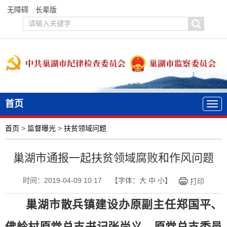
无障碍
长辈版
首页
首页
>
监督曝光
>
扶贫领域问题
巢湖市通报一起扶贫领域腐败和作风问题
时间：2019-04-09 10:17
【字体：
大
中
小
】
打印
巢湖市散兵镇建设办原副主任郑国平、
佛岭村
原党总支书记张尚义、
原党总支委员