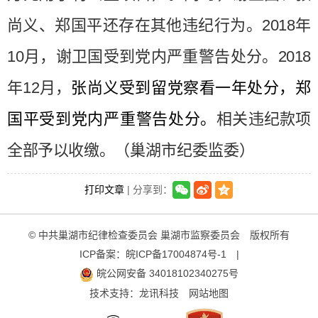
尚义、郑国平还存在其他违纪行为。
2018
年
10
月，谢卫国受到党内严重警告处分。
2018
年
12
月，
张尚义受到留党察看一年处分
，
郑
国平受到党内严重警告处分。
相关违纪款项
全部予以收缴。
（巢湖市纪委监委）
打印文章
| 分享到：
© 中共巢湖市纪律检查委员会 巢湖市监察委员会 版权所有
ICP备案：
皖ICP备17004874号-1
|
皖公网安备 34018102340275号
技术支持：
龙讯科技
网站地图