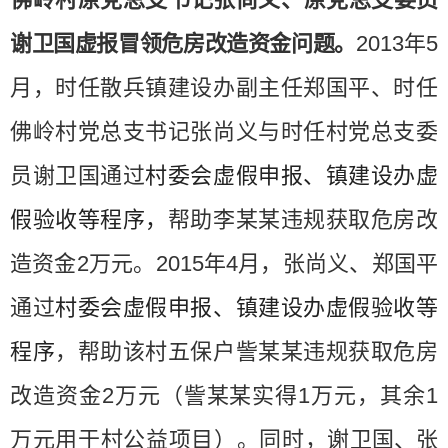
谢卫国
虚报冒领危房改造资金问题。
2013
年
5
月，时任散兵镇建设办副主任郑国平、时任
佛岭村党总支书记张尚义与时任村党总支委
员谢卫国通过
村委会虚假申报、镇建设办虚
假验收等程序，
帮助李某某违规获取危房改
造资金
2
万元。
2015
年
4
月，张尚义、郑国平
通过
村委会虚假申报、镇建设办虚假验收等
程序
，帮助该村五保户訾某某违规获取危房
改造资金
2
万元（訾某某实得
1
万元，其余
1
万元用于村公益项目）。同时，
谢卫国、张